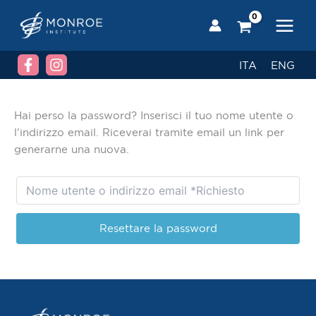
Vai
al
contenuto
ITA
ENG
Hai perso la password? Inserisci il tuo nome utente o
l'indirizzo email. Riceverai tramite email un link per
generarne una nuova.
Resettare la password