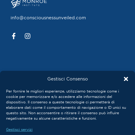
info@consciousnessunveiled.com
Gestisci Consenso
Privacy Policy
Per fornire le migliori esperienze, utilizziamo tecnologie come i
Cookie Policy
cookie per memorizzare e/o accedere alle informazioni del
Termini e Condizioni
dispositivo. Il consenso a queste tecnologie ci permetterà di
elaborare dati come il comportamento di navigazione o ID unici su
questo sito. Non acconsentire o ritirare il consenso può influire
Gestisci preferenze sui cookie
negativamente su alcune caratteristiche e funzioni.
Gestisci servizi