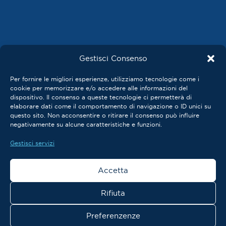
Gestisci Consenso
Privacy Policy
Per fornire le migliori esperienze, utilizziamo tecnologie come i
Cookie Policy
cookie per memorizzare e/o accedere alle informazioni del
Termini e Condizioni
dispositivo. Il consenso a queste tecnologie ci permetterà di
elaborare dati come il comportamento di navigazione o ID unici su
questo sito. Non acconsentire o ritirare il consenso può influire
Gestisci preferenze sui cookie
negativamente su alcune caratteristiche e funzioni.
Gestisci servizi
Accetta
Rifiuta
Copyright © 2026 The Monroe Institute
Preferenzenze
Fatto con
da